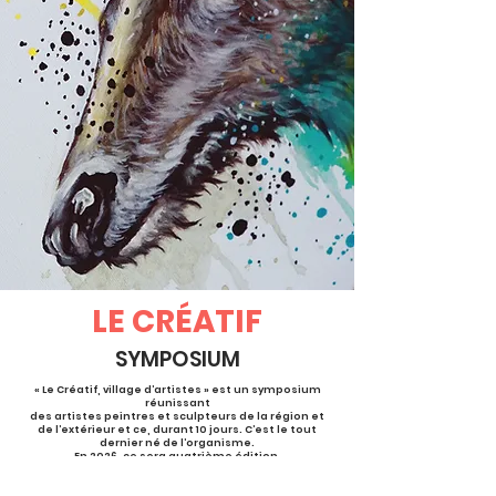
LE CRÉATIF
SYMPOSIUM
« Le Créatif, village d’artistes » est un symposium
réunissant
des artistes peintres et sculpteurs de la région et
de l’extérieur et ce, durant 10 jours. C’est le tout
dernier né de l’organisme.
En 2026, ce sera quatrième édition.
Situé de chaque côté du Bureau d’information
touristique, pignon sur rue,