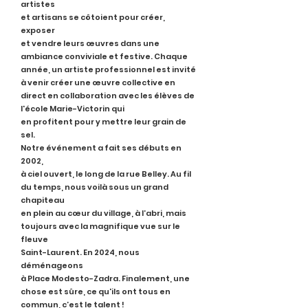
artistes
et artisans se côtoient pour créer,
exposer
et vendre leurs œuvres dans une
ambiance conviviale et festive. Chaque
année, un artiste professionnel est invité
à venir créer une œuvre collective en
direct en collaboration avec les élèves de
l'école Marie-Victorin qui
en profitent pour y mettre leur grain de
sel.
Notre événement a fait ses débuts en
2002,
à ciel ouvert, l
e long de la rue Belley. Au fil
du temps, nous voilà sous un grand
chapiteau
en plein au cœur du village, à l’abri, mais
toujours avec la magnifique vue sur le
fleuve
Saint-Laurent. En 2024, nous
déménageons
à Place Modesto-Zadra. Finalement, une
chose est sûre, ce qu'ils ont tous en
commun, c’est le talent !