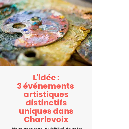
L'idée :
3 événements
artistiques
distinctifs
uniques dans
Charlevoix
Nous assurons la visibilité de votre